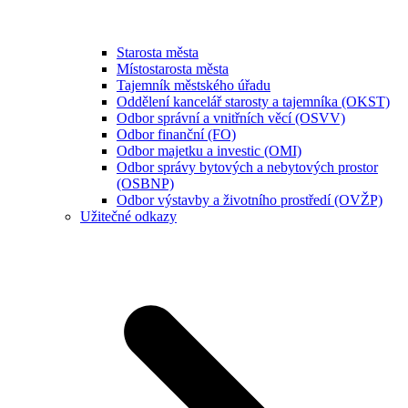
Starosta města
Místostarosta města
Tajemník městského úřadu
Oddělení kancelář starosty a tajemníka (OKST)
Odbor správní a vnitřních věcí (OSVV)
Odbor finanční (FO)
Odbor majetku a investic (OMI)
Odbor správy bytových a nebytových prostor
(OSBNP)
Odbor výstavby a životního prostředí (OVŽP)
Užitečné odkazy