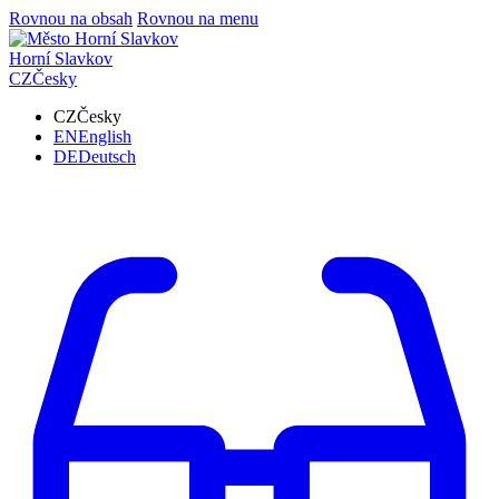
Rovnou na obsah
Rovnou na menu
Horní Slavkov
CZ
Česky
CZ
Česky
EN
English
DE
Deutsch