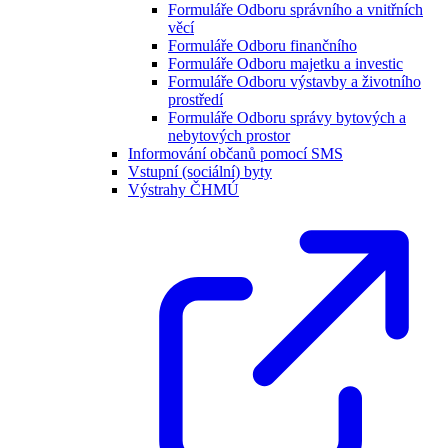
Formuláře Odboru správního a vnitřních
věcí
Formuláře Odboru finančního
Formuláře Odboru majetku a investic
Formuláře Odboru výstavby a životního
prostředí
Formuláře Odboru správy bytových a
nebytových prostor
Informování občanů pomocí SMS
Vstupní (sociální) byty
Výstrahy ČHMÚ