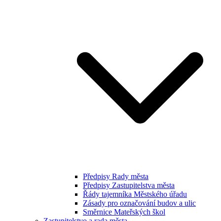
Předpisy Rady města
Předpisy Zastupitelstva města
Řády tajemníka Městského úřadu
Zásady pro označování budov a ulic
Směrnice Mateřských škol
Zastupitelstvo a rada města