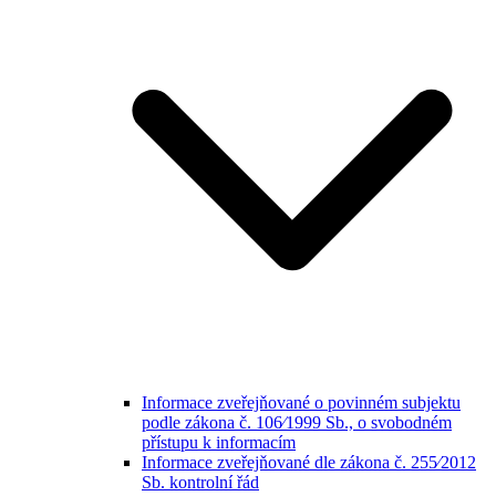
Informace zveřejňované o povinném subjektu
podle zákona č. 106⁄1999 Sb., o svobodném
přístupu k informacím
Informace zveřejňované dle zákona č. 255⁄2012
Sb. kontrolní řád