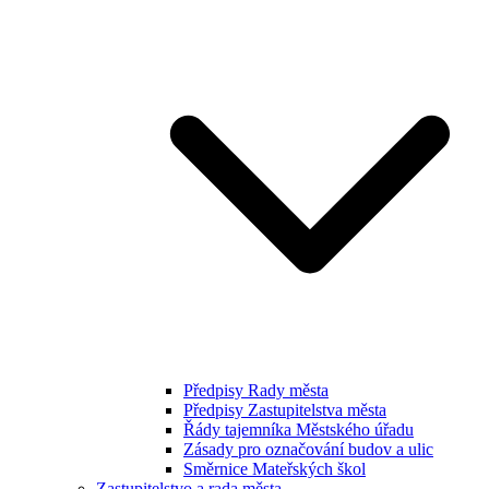
Předpisy Rady města
Předpisy Zastupitelstva města
Řády tajemníka Městského úřadu
Zásady pro označování budov a ulic
Směrnice Mateřských škol
Zastupitelstvo a rada města