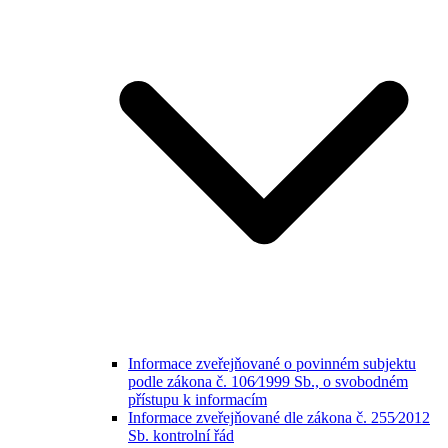
Informace zveřejňované o povinném subjektu
podle zákona č. 106⁄1999 Sb., o svobodném
přístupu k informacím
Informace zveřejňované dle zákona č. 255⁄2012
Sb. kontrolní řád