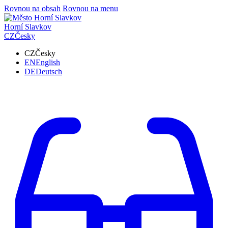
Rovnou na obsah
Rovnou na menu
Horní Slavkov
CZ
Česky
CZ
Česky
EN
English
DE
Deutsch