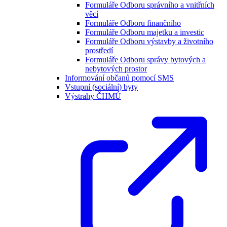
Formuláře Odboru správního a vnitřních
věcí
Formuláře Odboru finančního
Formuláře Odboru majetku a investic
Formuláře Odboru výstavby a životního
prostředí
Formuláře Odboru správy bytových a
nebytových prostor
Informování občanů pomocí SMS
Vstupní (sociální) byty
Výstrahy ČHMÚ