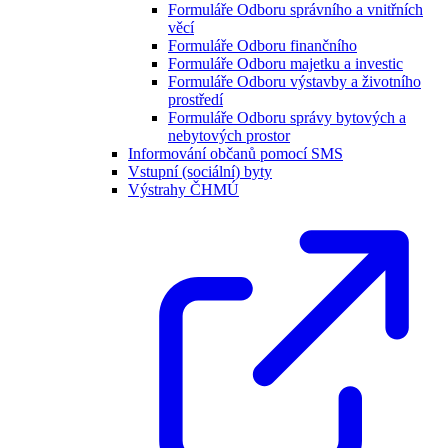
Formuláře Odboru správního a vnitřních
věcí
Formuláře Odboru finančního
Formuláře Odboru majetku a investic
Formuláře Odboru výstavby a životního
prostředí
Formuláře Odboru správy bytových a
nebytových prostor
Informování občanů pomocí SMS
Vstupní (sociální) byty
Výstrahy ČHMÚ