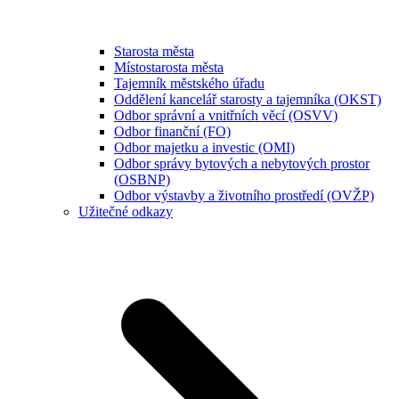
Starosta města
Místostarosta města
Tajemník městského úřadu
Oddělení kancelář starosty a tajemníka (OKST)
Odbor správní a vnitřních věcí (OSVV)
Odbor finanční (FO)
Odbor majetku a investic (OMI)
Odbor správy bytových a nebytových prostor
(OSBNP)
Odbor výstavby a životního prostředí (OVŽP)
Užitečné odkazy