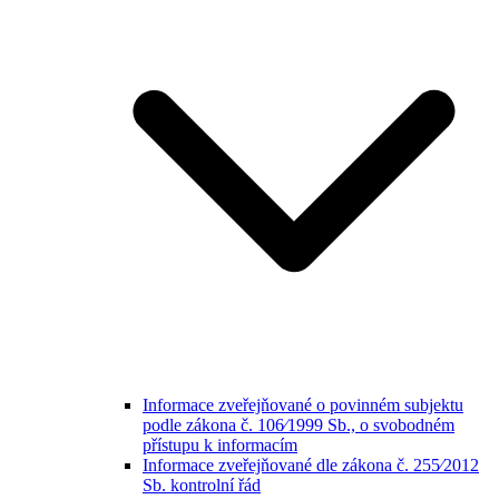
Informace zveřejňované o povinném subjektu
podle zákona č. 106⁄1999 Sb., o svobodném
přístupu k informacím
Informace zveřejňované dle zákona č. 255⁄2012
Sb. kontrolní řád