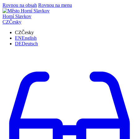
Rovnou na obsah
Rovnou na menu
Horní Slavkov
CZ
Česky
CZ
Česky
EN
English
DE
Deutsch