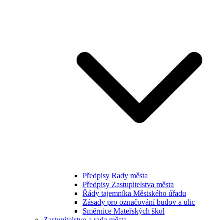
Předpisy Rady města
Předpisy Zastupitelstva města
Řády tajemníka Městského úřadu
Zásady pro označování budov a ulic
Směrnice Mateřských škol
Zastupitelstvo a rada města