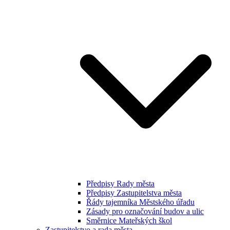
Předpisy Rady města
Předpisy Zastupitelstva města
Řády tajemníka Městského úřadu
Zásady pro označování budov a ulic
Směrnice Mateřských škol
Zastupitelstvo a rada města