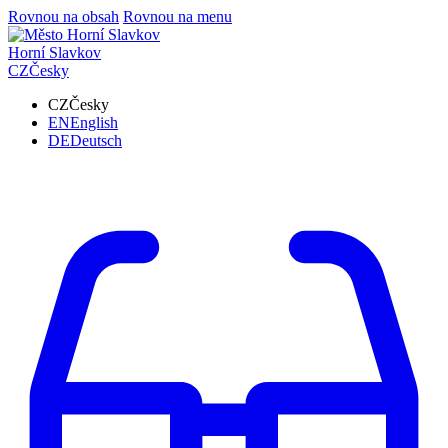
Rovnou na obsah
Rovnou na menu
Horní Slavkov
CZ
Česky
CZ
Česky
EN
English
DE
Deutsch