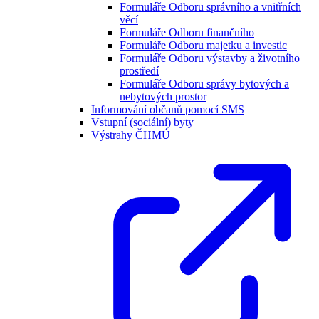
Formuláře Odboru správního a vnitřních
věcí
Formuláře Odboru finančního
Formuláře Odboru majetku a investic
Formuláře Odboru výstavby a životního
prostředí
Formuláře Odboru správy bytových a
nebytových prostor
Informování občanů pomocí SMS
Vstupní (sociální) byty
Výstrahy ČHMÚ