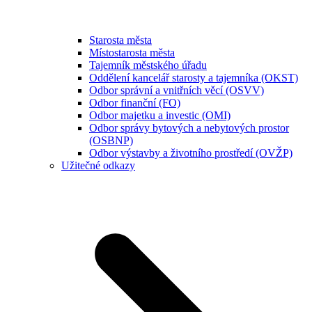
Starosta města
Místostarosta města
Tajemník městského úřadu
Oddělení kancelář starosty a tajemníka (OKST)
Odbor správní a vnitřních věcí (OSVV)
Odbor finanční (FO)
Odbor majetku a investic (OMI)
Odbor správy bytových a nebytových prostor
(OSBNP)
Odbor výstavby a životního prostředí (OVŽP)
Užitečné odkazy