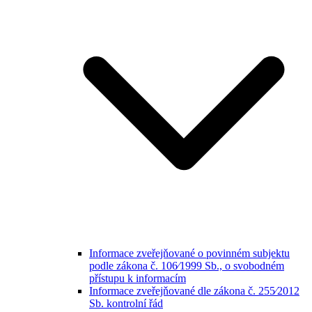
Informace zveřejňované o povinném subjektu
podle zákona č. 106⁄1999 Sb., o svobodném
přístupu k informacím
Informace zveřejňované dle zákona č. 255⁄2012
Sb. kontrolní řád