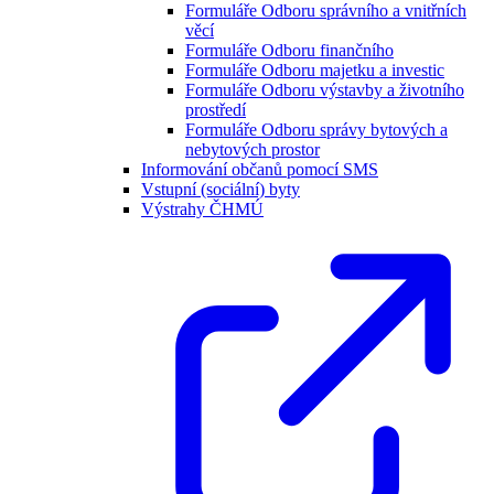
Formuláře Odboru správního a vnitřních
věcí
Formuláře Odboru finančního
Formuláře Odboru majetku a investic
Formuláře Odboru výstavby a životního
prostředí
Formuláře Odboru správy bytových a
nebytových prostor
Informování občanů pomocí SMS
Vstupní (sociální) byty
Výstrahy ČHMÚ