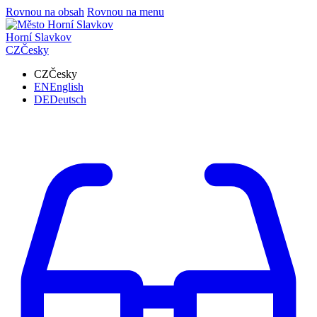
Rovnou na obsah
Rovnou na menu
Horní Slavkov
CZ
Česky
CZ
Česky
EN
English
DE
Deutsch