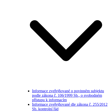
Informace zveřejňované o povinném subjektu
podle zákona č. 106⁄1999 Sb., o svobodném
přístupu k informacím
Informace zveřejňované dle zákona č. 255⁄2012
Sb. kontrolní řád