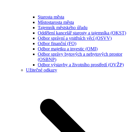
Starosta města
Místostarosta města
Tajemník městského úřadu
Oddělení kancelář starosty a tajemníka (OKST)
Odbor správní a vnitřních věcí (OSVV)
Odbor finanční (FO)
Odbor majetku a investic (OMI)
Odbor správy bytových a nebytových prostor
(OSBNP)
Odbor výstavby a životního prostředí (OVŽP)
Užitečné odkazy