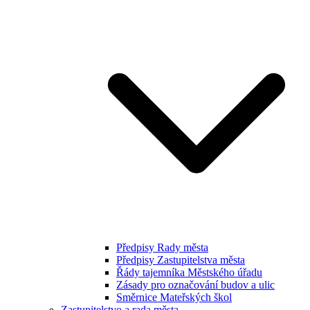
Předpisy Rady města
Předpisy Zastupitelstva města
Řády tajemníka Městského úřadu
Zásady pro označování budov a ulic
Směrnice Mateřských škol
Zastupitelstvo a rada města