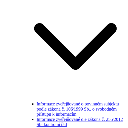
Informace zveřejňované o povinném subjektu
podle zákona č. 106⁄1999 Sb., o svobodném
přístupu k informacím
Informace zveřejňované dle zákona č. 255⁄2012
Sb. kontrolní řád