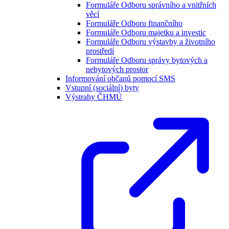
Formuláře Odboru správního a vnitřních
věcí
Formuláře Odboru finančního
Formuláře Odboru majetku a investic
Formuláře Odboru výstavby a životního
prostředí
Formuláře Odboru správy bytových a
nebytových prostor
Informování občanů pomocí SMS
Vstupní (sociální) byty
Výstrahy ČHMÚ