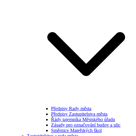
Předpisy Rady města
Předpisy Zastupitelstva města
Řády tajemníka Městského úřadu
Zásady pro označování budov a ulic
Směrnice Mateřských škol
Zastupitelstvo a rada města