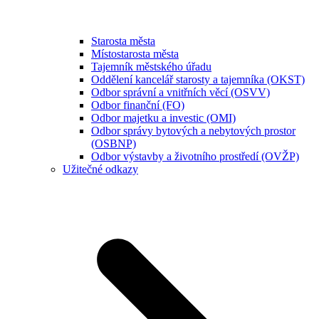
Starosta města
Místostarosta města
Tajemník městského úřadu
Oddělení kancelář starosty a tajemníka (OKST)
Odbor správní a vnitřních věcí (OSVV)
Odbor finanční (FO)
Odbor majetku a investic (OMI)
Odbor správy bytových a nebytových prostor
(OSBNP)
Odbor výstavby a životního prostředí (OVŽP)
Užitečné odkazy