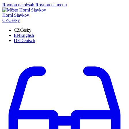
Rovnou na obsah
Rovnou na menu
Horní Slavkov
CZ
Česky
CZ
Česky
EN
English
DE
Deutsch