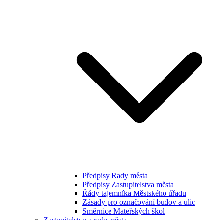
Předpisy Rady města
Předpisy Zastupitelstva města
Řády tajemníka Městského úřadu
Zásady pro označování budov a ulic
Směrnice Mateřských škol
Zastupitelstvo a rada města