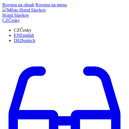
Rovnou na obsah
Rovnou na menu
Horní Slavkov
CZ
Česky
CZ
Česky
EN
English
DE
Deutsch