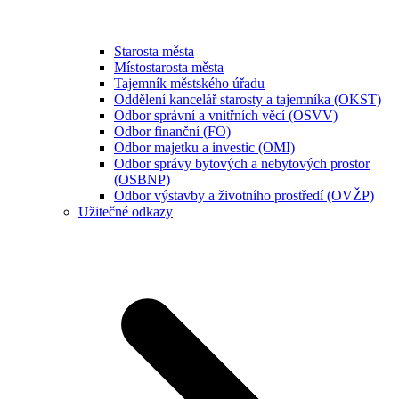
Starosta města
Místostarosta města
Tajemník městského úřadu
Oddělení kancelář starosty a tajemníka (OKST)
Odbor správní a vnitřních věcí (OSVV)
Odbor finanční (FO)
Odbor majetku a investic (OMI)
Odbor správy bytových a nebytových prostor
(OSBNP)
Odbor výstavby a životního prostředí (OVŽP)
Užitečné odkazy