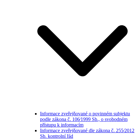
Informace zveřejňované o povinném subjektu
podle zákona č. 106⁄1999 Sb., o svobodném
přístupu k informacím
Informace zveřejňované dle zákona č. 255⁄2012
Sb. kontrolní řád