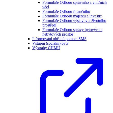
Formuláře Odboru správního a vnitřních
věcí
Formuláře Odboru finančního
Formuláře Odboru majetku a investic
Formuláře Odboru výstavby a životního
prostředí
Formuláře Odboru správy bytových a
nebytových prostor
Informování občanů pomocí SMS
Vstupní (sociální) byty
Výstrahy ČHMÚ