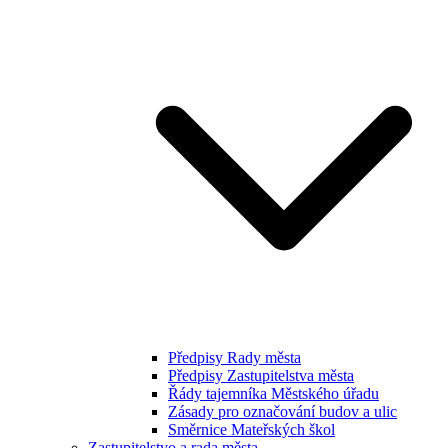
Předpisy Rady města
Předpisy Zastupitelstva města
Řády tajemníka Městského úřadu
Zásady pro označování budov a ulic
Směrnice Mateřských škol
Zastupitelstvo a rada města