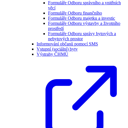
Formuláře Odboru správního a vnitřních
věcí
Formuláře Odboru finančního
Formuláře Odboru majetku a investic
Formuláře Odboru výstavby a životního
prostředí
Formuláře Odboru správy bytových a
nebytových prostor
Informování občanů pomocí SMS
Vstupní (sociální) byty
Výstrahy ČHMÚ