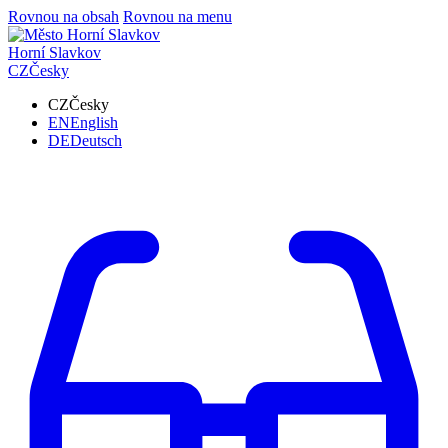
Rovnou na obsah
Rovnou na menu
Horní Slavkov
CZ
Česky
CZ
Česky
EN
English
DE
Deutsch