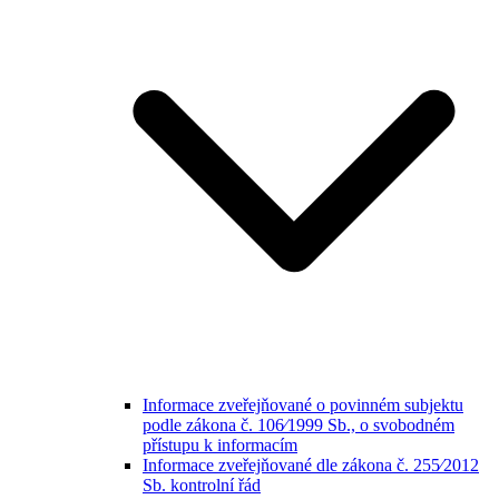
Informace zveřejňované o povinném subjektu
podle zákona č. 106⁄1999 Sb., o svobodném
přístupu k informacím
Informace zveřejňované dle zákona č. 255⁄2012
Sb. kontrolní řád