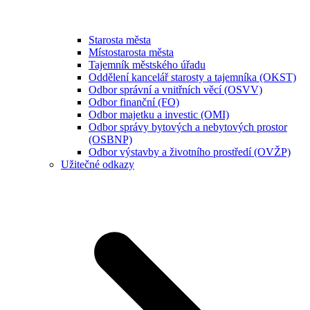
Starosta města
Místostarosta města
Tajemník městského úřadu
Oddělení kancelář starosty a tajemníka (OKST)
Odbor správní a vnitřních věcí (OSVV)
Odbor finanční (FO)
Odbor majetku a investic (OMI)
Odbor správy bytových a nebytových prostor
(OSBNP)
Odbor výstavby a životního prostředí (OVŽP)
Užitečné odkazy