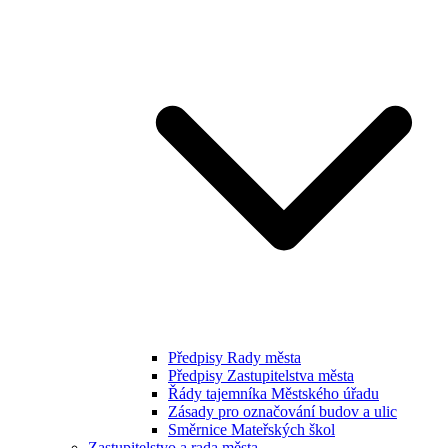
Předpisy Rady města
Předpisy Zastupitelstva města
Řády tajemníka Městského úřadu
Zásady pro označování budov a ulic
Směrnice Mateřských škol
Zastupitelstvo a rada města