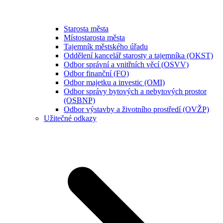
Starosta města
Místostarosta města
Tajemník městského úřadu
Oddělení kancelář starosty a tajemníka (OKST)
Odbor správní a vnitřních věcí (OSVV)
Odbor finanční (FO)
Odbor majetku a investic (OMI)
Odbor správy bytových a nebytových prostor
(OSBNP)
Odbor výstavby a životního prostředí (OVŽP)
Užitečné odkazy