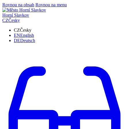
Rovnou na obsah
Rovnou na menu
Horní Slavkov
CZ
Česky
CZ
Česky
EN
English
DE
Deutsch