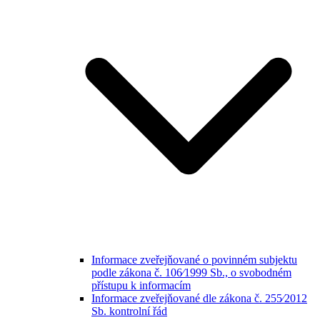
Informace zveřejňované o povinném subjektu
podle zákona č. 106⁄1999 Sb., o svobodném
přístupu k informacím
Informace zveřejňované dle zákona č. 255⁄2012
Sb. kontrolní řád