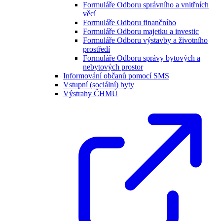
Formuláře Odboru správního a vnitřních
věcí
Formuláře Odboru finančního
Formuláře Odboru majetku a investic
Formuláře Odboru výstavby a životního
prostředí
Formuláře Odboru správy bytových a
nebytových prostor
Informování občanů pomocí SMS
Vstupní (sociální) byty
Výstrahy ČHMÚ