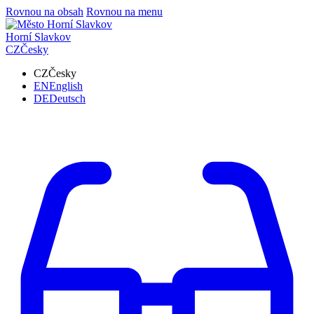
Rovnou na obsah
Rovnou na menu
Horní Slavkov
CZ
Česky
CZ
Česky
EN
English
DE
Deutsch