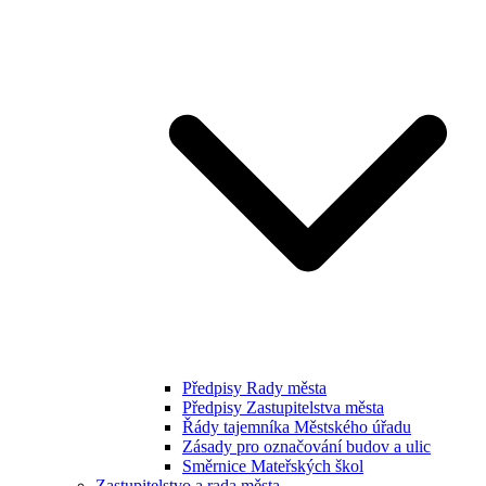
Předpisy Rady města
Předpisy Zastupitelstva města
Řády tajemníka Městského úřadu
Zásady pro označování budov a ulic
Směrnice Mateřských škol
Zastupitelstvo a rada města