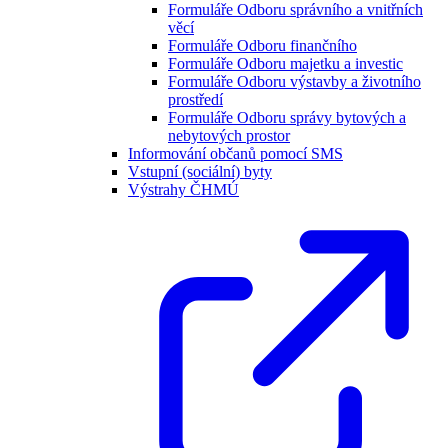
Formuláře Odboru správního a vnitřních
věcí
Formuláře Odboru finančního
Formuláře Odboru majetku a investic
Formuláře Odboru výstavby a životního
prostředí
Formuláře Odboru správy bytových a
nebytových prostor
Informování občanů pomocí SMS
Vstupní (sociální) byty
Výstrahy ČHMÚ