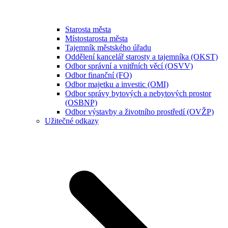
Starosta města
Místostarosta města
Tajemník městského úřadu
Oddělení kancelář starosty a tajemníka (OKST)
Odbor správní a vnitřních věcí (OSVV)
Odbor finanční (FO)
Odbor majetku a investic (OMI)
Odbor správy bytových a nebytových prostor
(OSBNP)
Odbor výstavby a životního prostředí (OVŽP)
Užitečné odkazy