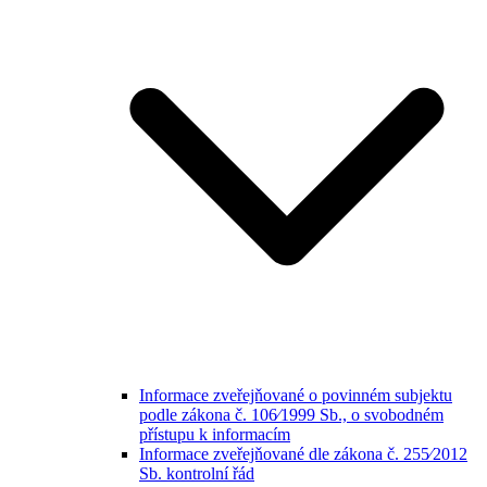
Informace zveřejňované o povinném subjektu
podle zákona č. 106⁄1999 Sb., o svobodném
přístupu k informacím
Informace zveřejňované dle zákona č. 255⁄2012
Sb. kontrolní řád