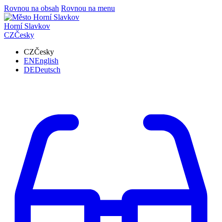
Rovnou na obsah
Rovnou na menu
Horní Slavkov
CZ
Česky
CZ
Česky
EN
English
DE
Deutsch