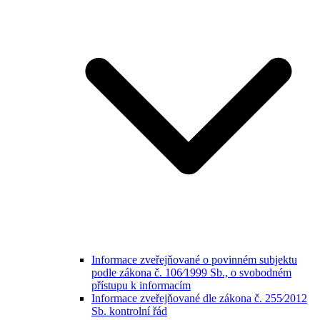
Informace zveřejňované o povinném subjektu
podle zákona č. 106⁄1999 Sb., o svobodném
přístupu k informacím
Informace zveřejňované dle zákona č. 255⁄2012
Sb. kontrolní řád