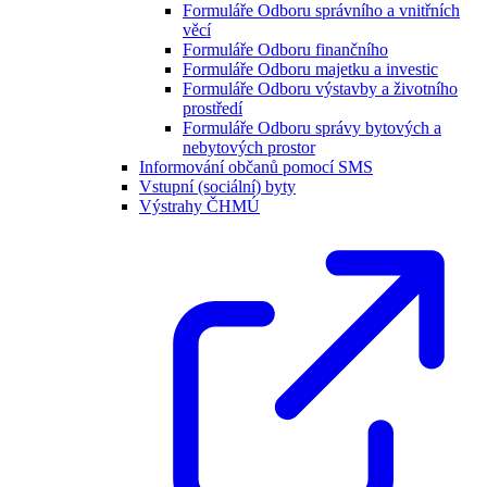
Formuláře Odboru správního a vnitřních
věcí
Formuláře Odboru finančního
Formuláře Odboru majetku a investic
Formuláře Odboru výstavby a životního
prostředí
Formuláře Odboru správy bytových a
nebytových prostor
Informování občanů pomocí SMS
Vstupní (sociální) byty
Výstrahy ČHMÚ