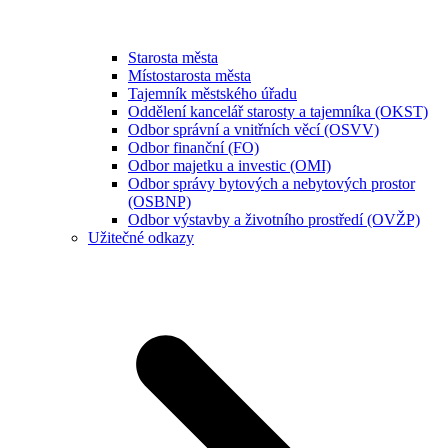
Starosta města
Místostarosta města
Tajemník městského úřadu
Oddělení kancelář starosty a tajemníka (OKST)
Odbor správní a vnitřních věcí (OSVV)
Odbor finanční (FO)
Odbor majetku a investic (OMI)
Odbor správy bytových a nebytových prostor
(OSBNP)
Odbor výstavby a životního prostředí (OVŽP)
Užitečné odkazy