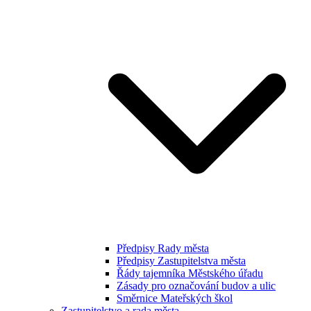
Předpisy Rady města
Předpisy Zastupitelstva města
Řády tajemníka Městského úřadu
Zásady pro označování budov a ulic
Směrnice Mateřských škol
Zastupitelstvo a rada města