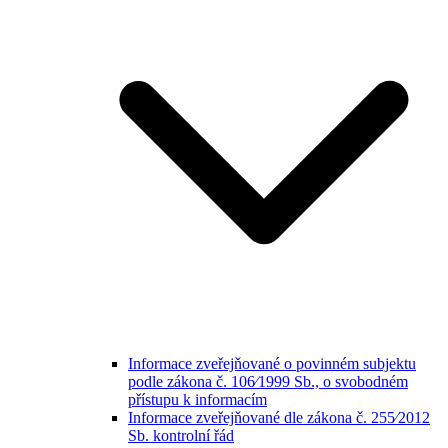
Informace zveřejňované o povinném subjektu
podle zákona č. 106⁄1999 Sb., o svobodném
přístupu k informacím
Informace zveřejňované dle zákona č. 255⁄2012
Sb. kontrolní řád