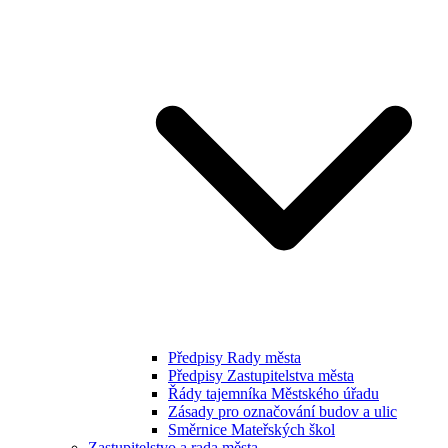
Předpisy Rady města
Předpisy Zastupitelstva města
Řády tajemníka Městského úřadu
Zásady pro označování budov a ulic
Směrnice Mateřských škol
Zastupitelstvo a rada města