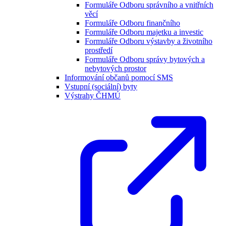
Formuláře Odboru správního a vnitřních
věcí
Formuláře Odboru finančního
Formuláře Odboru majetku a investic
Formuláře Odboru výstavby a životního
prostředí
Formuláře Odboru správy bytových a
nebytových prostor
Informování občanů pomocí SMS
Vstupní (sociální) byty
Výstrahy ČHMÚ