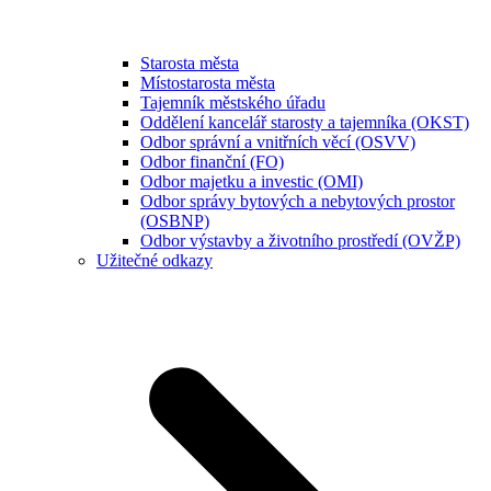
Starosta města
Místostarosta města
Tajemník městského úřadu
Oddělení kancelář starosty a tajemníka (OKST)
Odbor správní a vnitřních věcí (OSVV)
Odbor finanční (FO)
Odbor majetku a investic (OMI)
Odbor správy bytových a nebytových prostor
(OSBNP)
Odbor výstavby a životního prostředí (OVŽP)
Užitečné odkazy