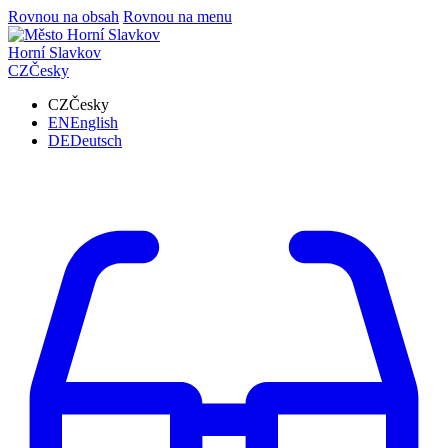
Rovnou na obsah
Rovnou na menu
Horní Slavkov
CZ
Česky
CZ
Česky
EN
English
DE
Deutsch