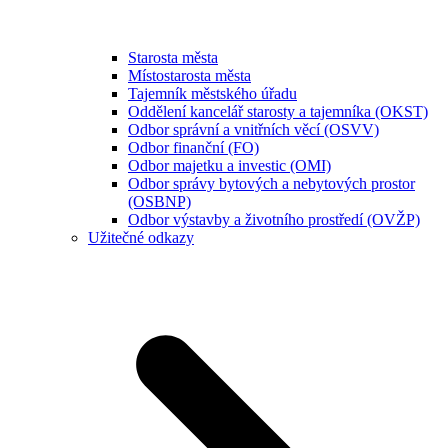
Starosta města
Místostarosta města
Tajemník městského úřadu
Oddělení kancelář starosty a tajemníka (OKST)
Odbor správní a vnitřních věcí (OSVV)
Odbor finanční (FO)
Odbor majetku a investic (OMI)
Odbor správy bytových a nebytových prostor
(OSBNP)
Odbor výstavby a životního prostředí (OVŽP)
Užitečné odkazy