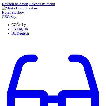
Rovnou na obsah
Rovnou na menu
Horní Slavkov
CZ
Česky
CZ
Česky
EN
English
DE
Deutsch