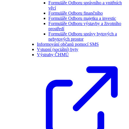
Formuláře Odboru správního a vnitřních
věcí
Formuláře Odboru finančního
Formuláře Odboru majetku a investic
Formuláře Odboru výstavby a životního
prostředí
Formuláře Odboru správy bytových a
nebytových prostor
Informování občanů pomocí SMS
Vstupní (sociální) byty
Výstrahy ČHMÚ