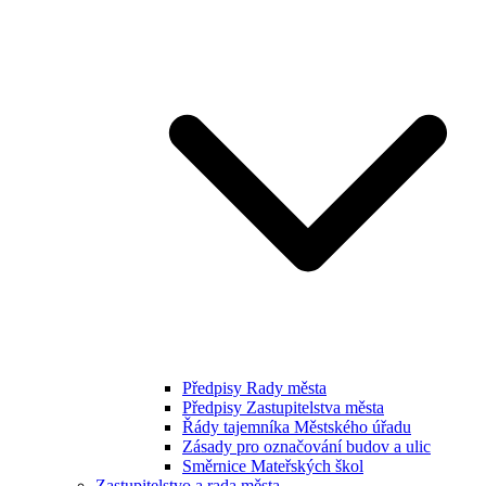
Předpisy Rady města
Předpisy Zastupitelstva města
Řády tajemníka Městského úřadu
Zásady pro označování budov a ulic
Směrnice Mateřských škol
Zastupitelstvo a rada města