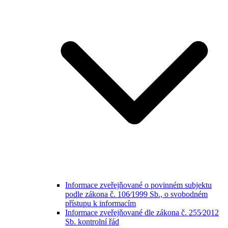
Informace zveřejňované o povinném subjektu
podle zákona č. 106⁄1999 Sb., o svobodném
přístupu k informacím
Informace zveřejňované dle zákona č. 255⁄2012
Sb. kontrolní řád