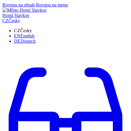
Rovnou na obsah
Rovnou na menu
Horní Slavkov
CZ
Česky
CZ
Česky
EN
English
DE
Deutsch