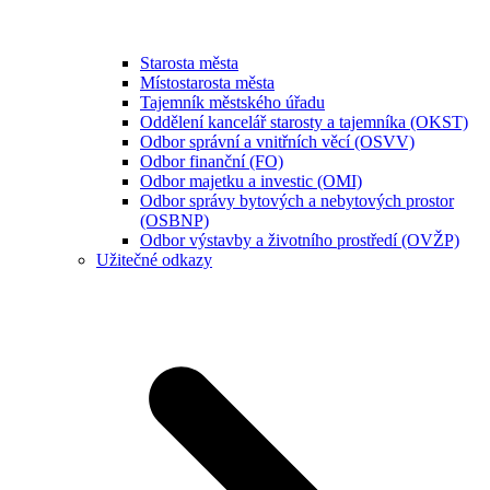
Starosta města
Místostarosta města
Tajemník městského úřadu
Oddělení kancelář starosty a tajemníka (OKST)
Odbor správní a vnitřních věcí (OSVV)
Odbor finanční (FO)
Odbor majetku a investic (OMI)
Odbor správy bytových a nebytových prostor
(OSBNP)
Odbor výstavby a životního prostředí (OVŽP)
Užitečné odkazy