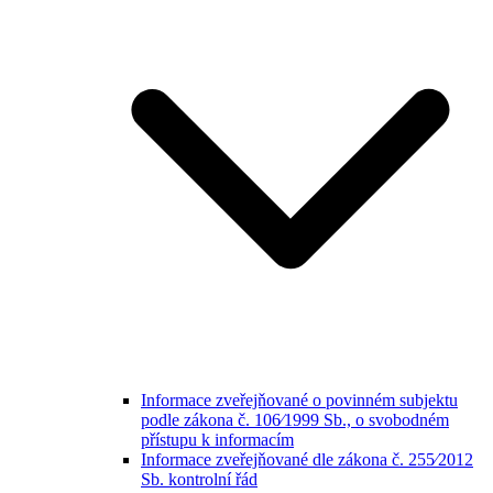
Informace zveřejňované o povinném subjektu
podle zákona č. 106⁄1999 Sb., o svobodném
přístupu k informacím
Informace zveřejňované dle zákona č. 255⁄2012
Sb. kontrolní řád