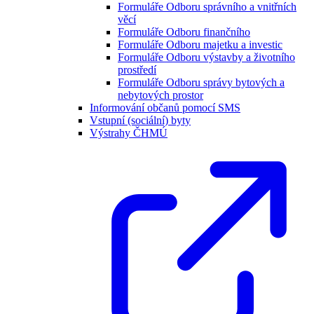
Formuláře Odboru správního a vnitřních
věcí
Formuláře Odboru finančního
Formuláře Odboru majetku a investic
Formuláře Odboru výstavby a životního
prostředí
Formuláře Odboru správy bytových a
nebytových prostor
Informování občanů pomocí SMS
Vstupní (sociální) byty
Výstrahy ČHMÚ