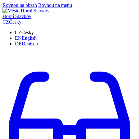
Rovnou na obsah
Rovnou na menu
Horní Slavkov
CZ
Česky
CZ
Česky
EN
English
DE
Deutsch