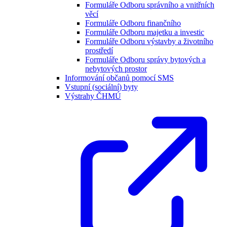
Formuláře Odboru správního a vnitřních
věcí
Formuláře Odboru finančního
Formuláře Odboru majetku a investic
Formuláře Odboru výstavby a životního
prostředí
Formuláře Odboru správy bytových a
nebytových prostor
Informování občanů pomocí SMS
Vstupní (sociální) byty
Výstrahy ČHMÚ