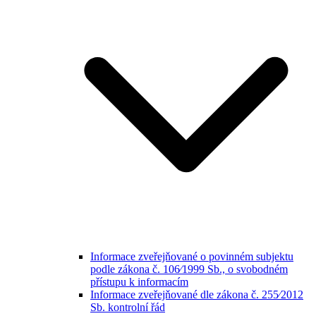
Informace zveřejňované o povinném subjektu
podle zákona č. 106⁄1999 Sb., o svobodném
přístupu k informacím
Informace zveřejňované dle zákona č. 255⁄2012
Sb. kontrolní řád