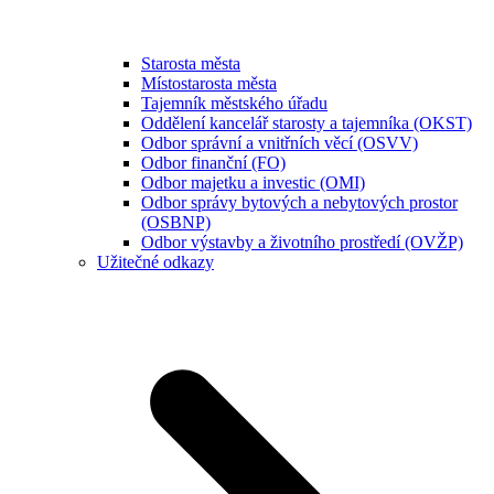
Starosta města
Místostarosta města
Tajemník městského úřadu
Oddělení kancelář starosty a tajemníka (OKST)
Odbor správní a vnitřních věcí (OSVV)
Odbor finanční (FO)
Odbor majetku a investic (OMI)
Odbor správy bytových a nebytových prostor
(OSBNP)
Odbor výstavby a životního prostředí (OVŽP)
Užitečné odkazy