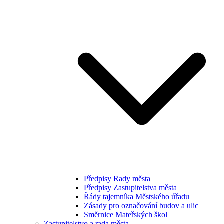
Předpisy Rady města
Předpisy Zastupitelstva města
Řády tajemníka Městského úřadu
Zásady pro označování budov a ulic
Směrnice Mateřských škol
Zastupitelstvo a rada města