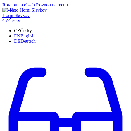
Rovnou na obsah
Rovnou na menu
Horní Slavkov
CZ
Česky
CZ
Česky
EN
English
DE
Deutsch