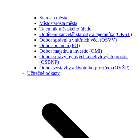
Starosta města
Místostarosta města
Tajemník městského úřadu
Oddělení kancelář starosty a tajemníka (OKST)
Odbor správní a vnitřních věcí (OSVV)
Odbor finanční (FO)
Odbor majetku a investic (OMI)
Odbor správy bytových a nebytových prostor
(OSBNP)
Odbor výstavby a životního prostředí (OVŽP)
Užitečné odkazy