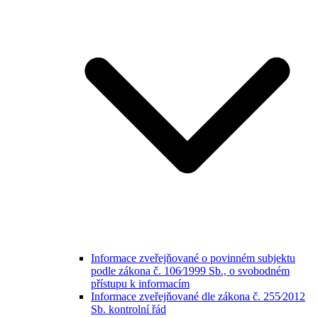
Informace zveřejňované o povinném subjektu
podle zákona č. 106⁄1999 Sb., o svobodném
přístupu k informacím
Informace zveřejňované dle zákona č. 255⁄2012
Sb. kontrolní řád