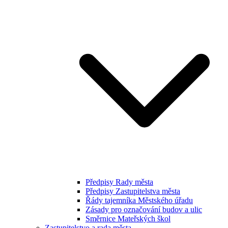
Předpisy Rady města
Předpisy Zastupitelstva města
Řády tajemníka Městského úřadu
Zásady pro označování budov a ulic
Směrnice Mateřských škol
Zastupitelstvo a rada města