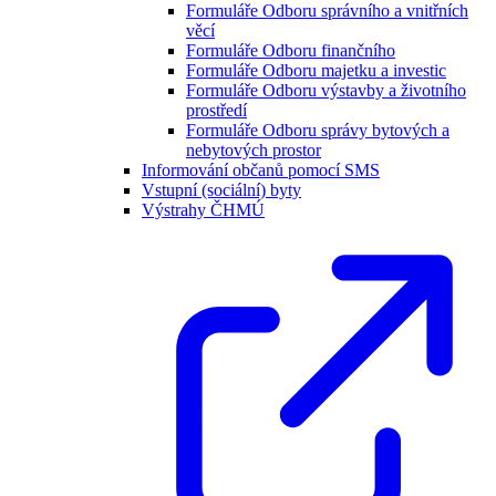
Formuláře Odboru správního a vnitřních
věcí
Formuláře Odboru finančního
Formuláře Odboru majetku a investic
Formuláře Odboru výstavby a životního
prostředí
Formuláře Odboru správy bytových a
nebytových prostor
Informování občanů pomocí SMS
Vstupní (sociální) byty
Výstrahy ČHMÚ