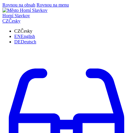
Rovnou na obsah
Rovnou na menu
Horní Slavkov
CZ
Česky
CZ
Česky
EN
English
DE
Deutsch