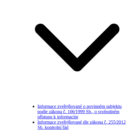
Informace zveřejňované o povinném subjektu
podle zákona č. 106⁄1999 Sb., o svobodném
přístupu k informacím
Informace zveřejňované dle zákona č. 255⁄2012
Sb. kontrolní řád