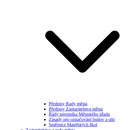
Předpisy Rady města
Předpisy Zastupitelstva města
Řády tajemníka Městského úřadu
Zásady pro označování budov a ulic
Směrnice Mateřských škol
Zastupitelstvo a rada města