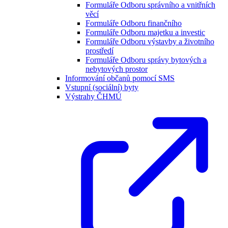
Formuláře Odboru správního a vnitřních
věcí
Formuláře Odboru finančního
Formuláře Odboru majetku a investic
Formuláře Odboru výstavby a životního
prostředí
Formuláře Odboru správy bytových a
nebytových prostor
Informování občanů pomocí SMS
Vstupní (sociální) byty
Výstrahy ČHMÚ