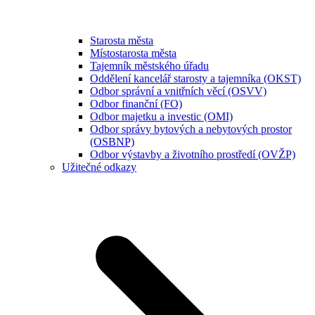
Starosta města
Místostarosta města
Tajemník městského úřadu
Oddělení kancelář starosty a tajemníka (OKST)
Odbor správní a vnitřních věcí (OSVV)
Odbor finanční (FO)
Odbor majetku a investic (OMI)
Odbor správy bytových a nebytových prostor
(OSBNP)
Odbor výstavby a životního prostředí (OVŽP)
Užitečné odkazy