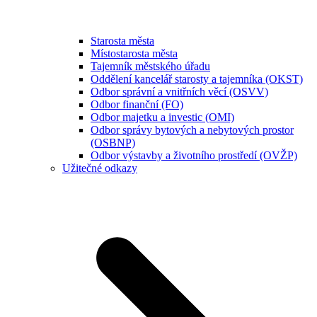
Starosta města
Místostarosta města
Tajemník městského úřadu
Oddělení kancelář starosty a tajemníka (OKST)
Odbor správní a vnitřních věcí (OSVV)
Odbor finanční (FO)
Odbor majetku a investic (OMI)
Odbor správy bytových a nebytových prostor
(OSBNP)
Odbor výstavby a životního prostředí (OVŽP)
Užitečné odkazy