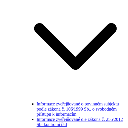
Informace zveřejňované o povinném subjektu
podle zákona č. 106⁄1999 Sb., o svobodném
přístupu k informacím
Informace zveřejňované dle zákona č. 255⁄2012
Sb. kontrolní řád