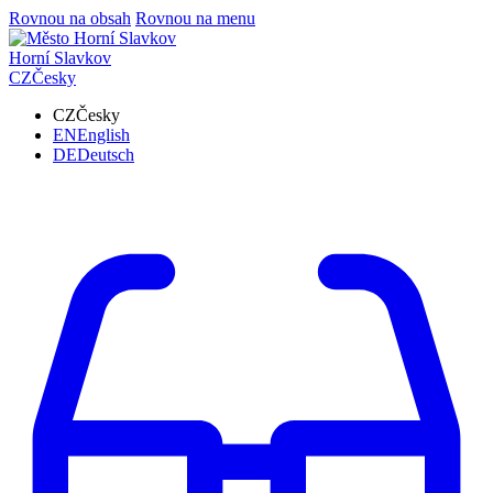
Rovnou na obsah
Rovnou na menu
Horní Slavkov
CZ
Česky
CZ
Česky
EN
English
DE
Deutsch