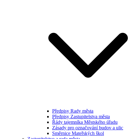
Předpisy Rady města
Předpisy Zastupitelstva města
Řády tajemníka Městského úřadu
Zásady pro označování budov a ulic
Směrnice Mateřských škol
Zastupitelstvo a rada města