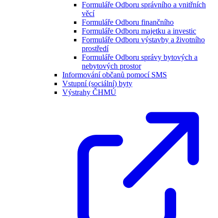
Formuláře Odboru správního a vnitřních
věcí
Formuláře Odboru finančního
Formuláře Odboru majetku a investic
Formuláře Odboru výstavby a životního
prostředí
Formuláře Odboru správy bytových a
nebytových prostor
Informování občanů pomocí SMS
Vstupní (sociální) byty
Výstrahy ČHMÚ