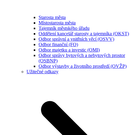
Starosta města
Místostarosta města
Tajemník městského úřadu
Oddělení kancelář starosty a tajemníka (OKST)
Odbor správní a vnitřních věcí (OSVV)
Odbor finanční (FO)
Odbor majetku a investic (OMI)
Odbor správy bytových a nebytových prostor
(OSBNP)
Odbor výstavby a životního prostředí (OVŽP)
Užitečné odkazy