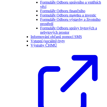
Formuláře Odboru správního a vnitřních
věcí
Formuláře Odboru finančního
Formuláře Odboru majetku a investic
Formuláře Odboru výstavby a životního
prostředí
Formuláře Odboru správy bytových a
nebytových prostor
Informování občanů pomocí SMS
Vstupní (sociální) byty
Výstrahy ČHMÚ