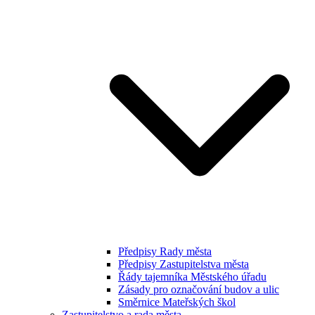
Předpisy Rady města
Předpisy Zastupitelstva města
Řády tajemníka Městského úřadu
Zásady pro označování budov a ulic
Směrnice Mateřských škol
Zastupitelstvo a rada města