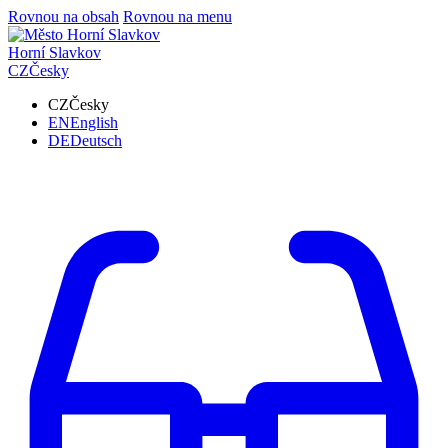
Rovnou na obsah
Rovnou na menu
Horní Slavkov
CZ
Česky
CZ
Česky
EN
English
DE
Deutsch