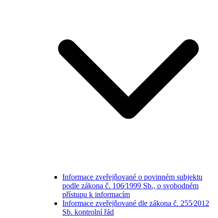
Informace zveřejňované o povinném subjektu
podle zákona č. 106⁄1999 Sb., o svobodném
přístupu k informacím
Informace zveřejňované dle zákona č. 255⁄2012
Sb. kontrolní řád