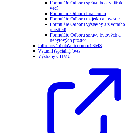
Formuláře Odboru správního a vnitřních
věcí
Formuláře Odboru finančního
Formuláře Odboru majetku a investic
Formuláře Odboru výstavby a životního
prostředí
Formuláře Odboru správy bytových a
nebytových prostor
Informování občanů pomocí SMS
Vstupní (sociální) byty
Výstrahy ČHMÚ