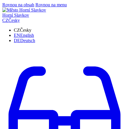
Rovnou na obsah
Rovnou na menu
Horní Slavkov
CZ
Česky
CZ
Česky
EN
English
DE
Deutsch