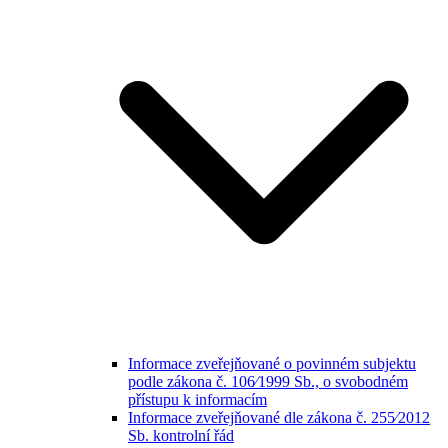
Informace zveřejňované o povinném subjektu
podle zákona č. 106⁄1999 Sb., o svobodném
přístupu k informacím
Informace zveřejňované dle zákona č. 255⁄2012
Sb. kontrolní řád