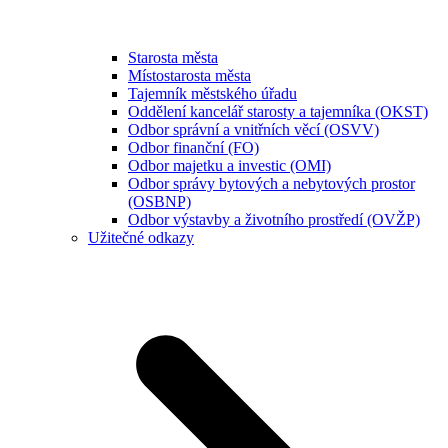
Starosta města
Místostarosta města
Tajemník městského úřadu
Oddělení kancelář starosty a tajemníka (OKST)
Odbor správní a vnitřních věcí (OSVV)
Odbor finanční (FO)
Odbor majetku a investic (OMI)
Odbor správy bytových a nebytových prostor
(OSBNP)
Odbor výstavby a životního prostředí (OVŽP)
Užitečné odkazy