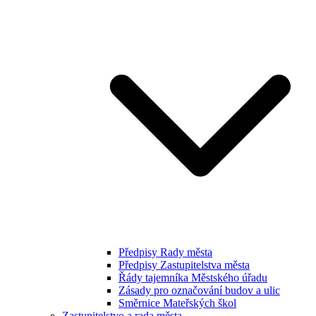
Předpisy Rady města
Předpisy Zastupitelstva města
Řády tajemníka Městského úřadu
Zásady pro označování budov a ulic
Směrnice Mateřských škol
Zastupitelstvo a rada města