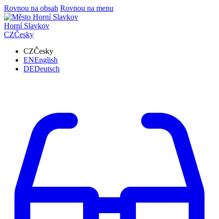
Rovnou na obsah
Rovnou na menu
Horní Slavkov
CZ
Česky
CZ
Česky
EN
English
DE
Deutsch