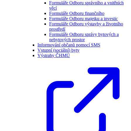
Formuláře Odboru správního a vnitřních
věcí
Formuláře Odboru finančního
Formuláře Odboru majetku a investic
Formuláře Odboru výstavby a životního
prostředí
Formuláře Odboru správy bytových a
nebytových prostor
Informování občanů pomocí SMS
Vstupní (sociální) byty
Výstrahy ČHMÚ