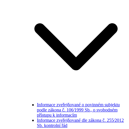
Informace zveřejňované o povinném subjektu
podle zákona č. 106⁄1999 Sb., o svobodném
přístupu k informacím
Informace zveřejňované dle zákona č. 255⁄2012
Sb. kontrolní řád