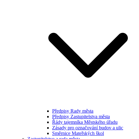
Předpisy Rady města
Předpisy Zastupitelstva města
Řády tajemníka Městského úřadu
Zásady pro označování budov a ulic
Směrnice Mateřských škol
Zastupitelstvo a rada města