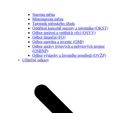
Starosta města
Místostarosta města
Tajemník městského úřadu
Oddělení kancelář starosty a tajemníka (OKST)
Odbor správní a vnitřních věcí (OSVV)
Odbor finanční (FO)
Odbor majetku a investic (OMI)
Odbor správy bytových a nebytových prostor
(OSBNP)
Odbor výstavby a životního prostředí (OVŽP)
Užitečné odkazy