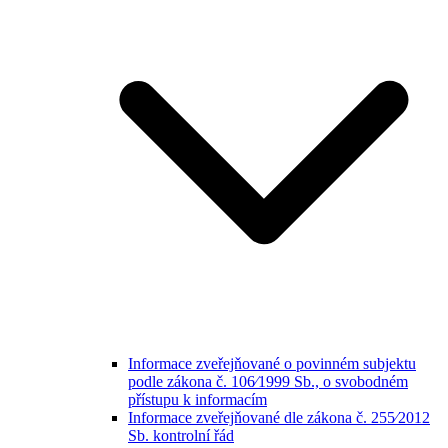
Informace zveřejňované o povinném subjektu
podle zákona č. 106⁄1999 Sb., o svobodném
přístupu k informacím
Informace zveřejňované dle zákona č. 255⁄2012
Sb. kontrolní řád