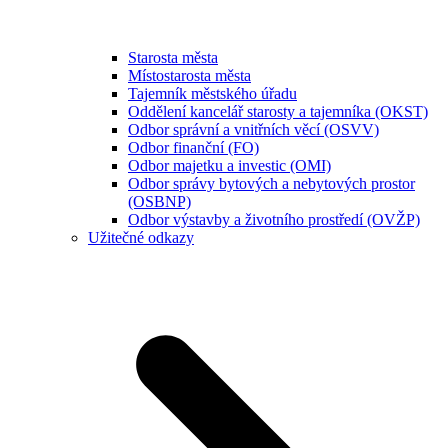
Starosta města
Místostarosta města
Tajemník městského úřadu
Oddělení kancelář starosty a tajemníka (OKST)
Odbor správní a vnitřních věcí (OSVV)
Odbor finanční (FO)
Odbor majetku a investic (OMI)
Odbor správy bytových a nebytových prostor
(OSBNP)
Odbor výstavby a životního prostředí (OVŽP)
Užitečné odkazy