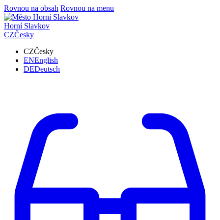
Rovnou na obsah
Rovnou na menu
Horní Slavkov
CZ
Česky
CZ
Česky
EN
English
DE
Deutsch