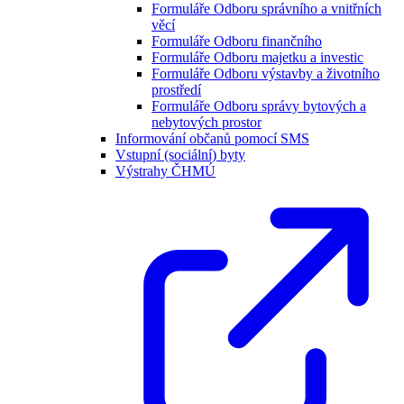
Formuláře Odboru správního a vnitřních
věcí
Formuláře Odboru finančního
Formuláře Odboru majetku a investic
Formuláře Odboru výstavby a životního
prostředí
Formuláře Odboru správy bytových a
nebytových prostor
Informování občanů pomocí SMS
Vstupní (sociální) byty
Výstrahy ČHMÚ