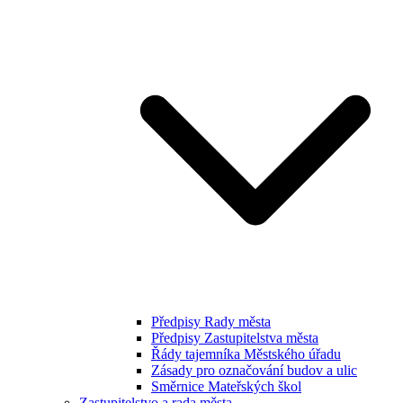
Předpisy Rady města
Předpisy Zastupitelstva města
Řády tajemníka Městského úřadu
Zásady pro označování budov a ulic
Směrnice Mateřských škol
Zastupitelstvo a rada města