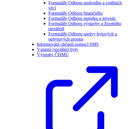
Formuláře Odboru správního a vnitřních
věcí
Formuláře Odboru finančního
Formuláře Odboru majetku a investic
Formuláře Odboru výstavby a životního
prostředí
Formuláře Odboru správy bytových a
nebytových prostor
Informování občanů pomocí SMS
Vstupní (sociální) byty
Výstrahy ČHMÚ