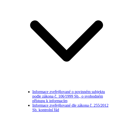
Informace zveřejňované o povinném subjektu
podle zákona č. 106⁄1999 Sb., o svobodném
přístupu k informacím
Informace zveřejňované dle zákona č. 255⁄2012
Sb. kontrolní řád