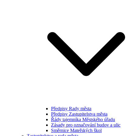
Předpisy Rady města
Předpisy Zastupitelstva města
Řády tajemníka Městského úřadu
Zásady pro označování budov a ulic
Směrnice Mateřských škol
Zastupitelstvo a rada města