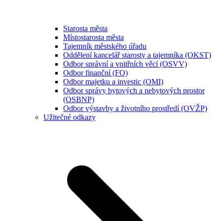
Starosta města
Místostarosta města
Tajemník městského úřadu
Oddělení kancelář starosty a tajemníka (OKST)
Odbor správní a vnitřních věcí (OSVV)
Odbor finanční (FO)
Odbor majetku a investic (OMI)
Odbor správy bytových a nebytových prostor
(OSBNP)
Odbor výstavby a životního prostředí (OVŽP)
Užitečné odkazy