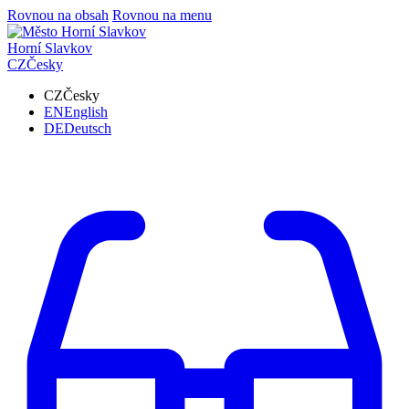
Rovnou na obsah
Rovnou na menu
Horní Slavkov
CZ
Česky
CZ
Česky
EN
English
DE
Deutsch