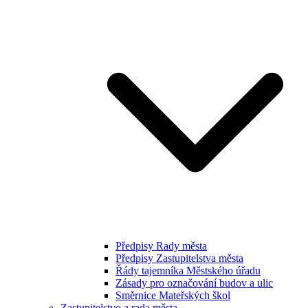
Předpisy Rady města
Předpisy Zastupitelstva města
Řády tajemníka Městského úřadu
Zásady pro označování budov a ulic
Směrnice Mateřských škol
Zastupitelstvo a rada města