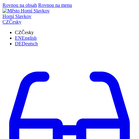
Rovnou na obsah
Rovnou na menu
Horní Slavkov
CZ
Česky
CZ
Česky
EN
English
DE
Deutsch