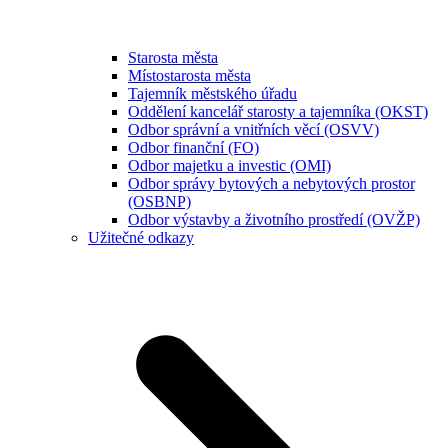
Starosta města
Místostarosta města
Tajemník městského úřadu
Oddělení kancelář starosty a tajemníka (OKST)
Odbor správní a vnitřních věcí (OSVV)
Odbor finanční (FO)
Odbor majetku a investic (OMI)
Odbor správy bytových a nebytových prostor
(OSBNP)
Odbor výstavby a životního prostředí (OVŽP)
Užitečné odkazy