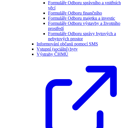
Formuláře Odboru správního a vnitřních
věcí
Formuláře Odboru finančního
Formuláře Odboru majetku a investic
Formuláře Odboru výstavby a životního
prostředí
Formuláře Odboru správy bytových a
nebytových prostor
Informování občanů pomocí SMS
Vstupní (sociální) byty
Výstrahy ČHMÚ