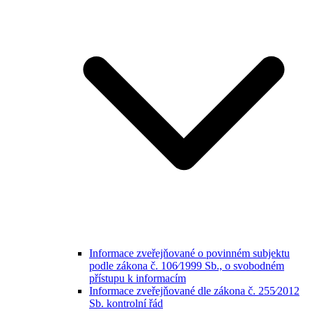
Informace zveřejňované o povinném subjektu
podle zákona č. 106⁄1999 Sb., o svobodném
přístupu k informacím
Informace zveřejňované dle zákona č. 255⁄2012
Sb. kontrolní řád