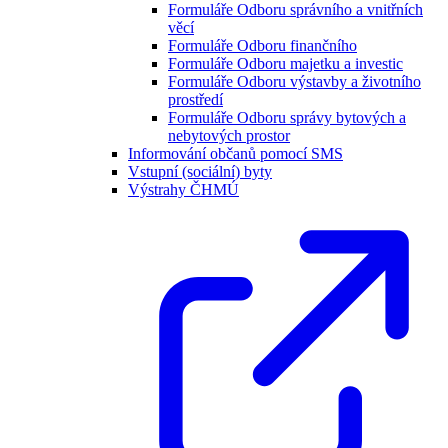
Formuláře Odboru správního a vnitřních
věcí
Formuláře Odboru finančního
Formuláře Odboru majetku a investic
Formuláře Odboru výstavby a životního
prostředí
Formuláře Odboru správy bytových a
nebytových prostor
Informování občanů pomocí SMS
Vstupní (sociální) byty
Výstrahy ČHMÚ