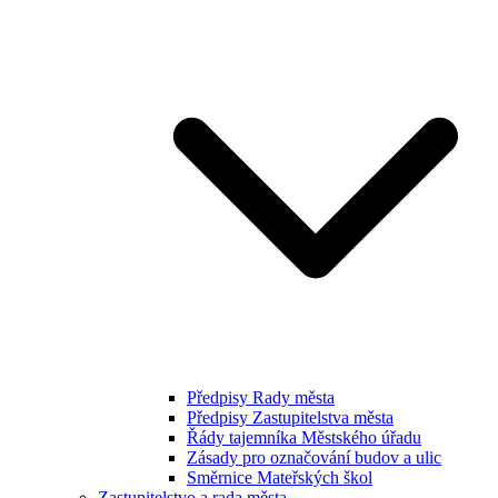
Předpisy Rady města
Předpisy Zastupitelstva města
Řády tajemníka Městského úřadu
Zásady pro označování budov a ulic
Směrnice Mateřských škol
Zastupitelstvo a rada města