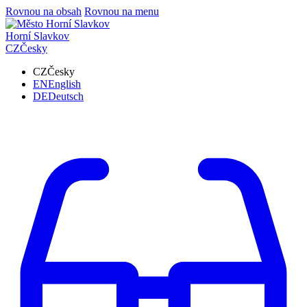
Rovnou na obsah
Rovnou na menu
Horní Slavkov
CZ
Česky
CZ
Česky
EN
English
DE
Deutsch