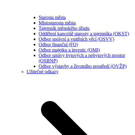
Starosta města
Místostarosta města
Tajemník městského úřadu
Oddělení kancelář starosty a tajemníka (OKST)
Odbor správní a vnitřních věcí (OSVV)
Odbor finanční (FO)
Odbor majetku a investic (OMI)
Odbor správy bytových a nebytových prostor
(OSBNP)
Odbor výstavby a životního prostředí (OVŽP)
Užitečné odkazy