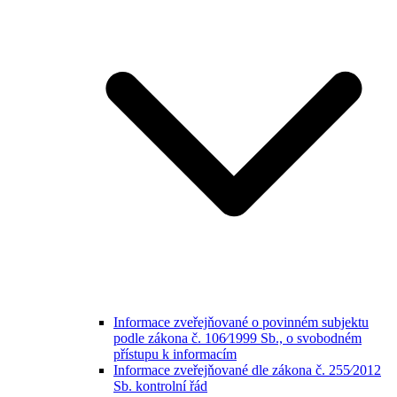
Informace zveřejňované o povinném subjektu
podle zákona č. 106⁄1999 Sb., o svobodném
přístupu k informacím
Informace zveřejňované dle zákona č. 255⁄2012
Sb. kontrolní řád