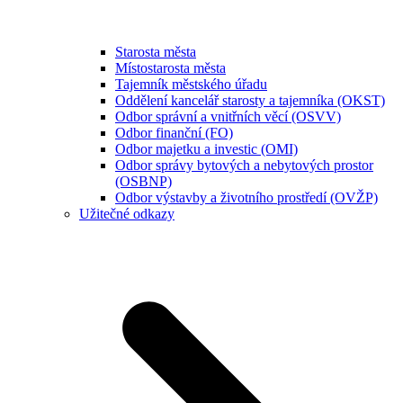
Starosta města
Místostarosta města
Tajemník městského úřadu
Oddělení kancelář starosty a tajemníka (OKST)
Odbor správní a vnitřních věcí (OSVV)
Odbor finanční (FO)
Odbor majetku a investic (OMI)
Odbor správy bytových a nebytových prostor
(OSBNP)
Odbor výstavby a životního prostředí (OVŽP)
Užitečné odkazy