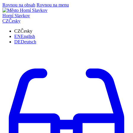
Rovnou na obsah
Rovnou na menu
Horní Slavkov
CZ
Česky
CZ
Česky
EN
English
DE
Deutsch