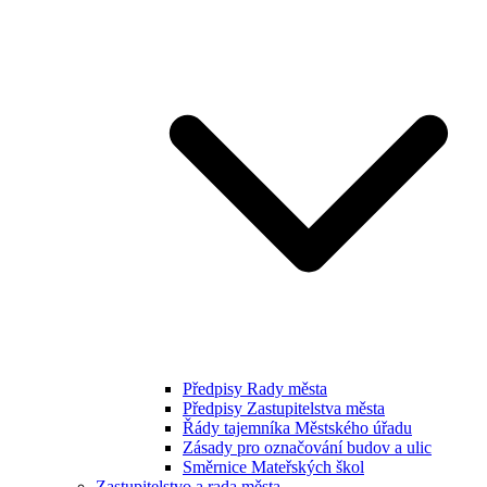
Předpisy Rady města
Předpisy Zastupitelstva města
Řády tajemníka Městského úřadu
Zásady pro označování budov a ulic
Směrnice Mateřských škol
Zastupitelstvo a rada města