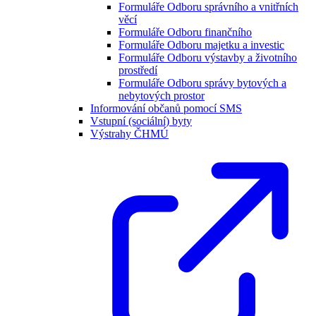
Formuláře Odboru správního a vnitřních
věcí
Formuláře Odboru finančního
Formuláře Odboru majetku a investic
Formuláře Odboru výstavby a životního
prostředí
Formuláře Odboru správy bytových a
nebytových prostor
Informování občanů pomocí SMS
Vstupní (sociální) byty
Výstrahy ČHMÚ