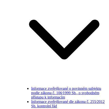
Informace zveřejňované o povinném subjektu
podle zákona č. 106⁄1999 Sb., o svobodném
přístupu k informacím
Informace zveřejňované dle zákona č. 255⁄2012
Sb. kontrolní řád