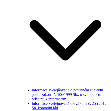
Informace zveřejňované o povinném subjektu
podle zákona č. 106⁄1999 Sb., o svobodném
přístupu k informacím
Informace zveřejňované dle zákona č. 255⁄2012
Sb. kontrolní řád