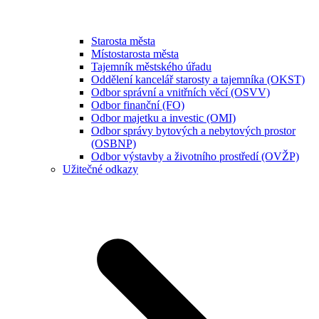
Starosta města
Místostarosta města
Tajemník městského úřadu
Oddělení kancelář starosty a tajemníka (OKST)
Odbor správní a vnitřních věcí (OSVV)
Odbor finanční (FO)
Odbor majetku a investic (OMI)
Odbor správy bytových a nebytových prostor
(OSBNP)
Odbor výstavby a životního prostředí (OVŽP)
Užitečné odkazy