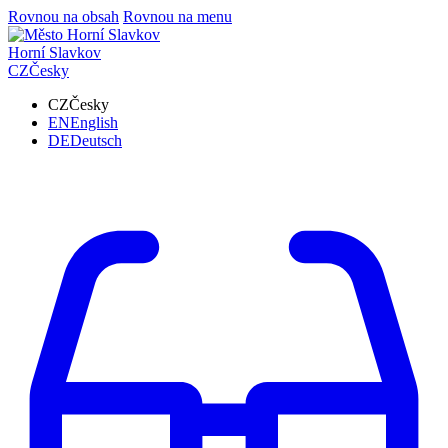
Rovnou na obsah
Rovnou na menu
Horní Slavkov
CZ
Česky
CZ
Česky
EN
English
DE
Deutsch