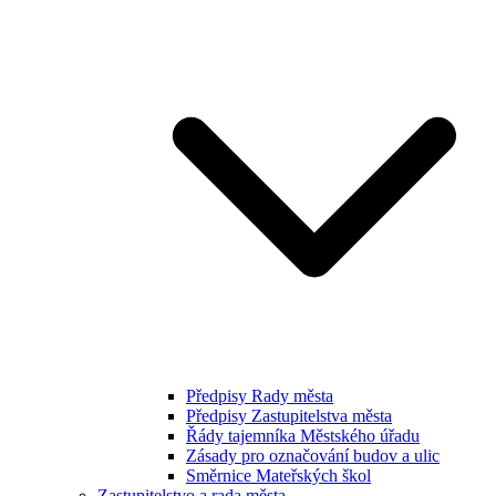
Předpisy Rady města
Předpisy Zastupitelstva města
Řády tajemníka Městského úřadu
Zásady pro označování budov a ulic
Směrnice Mateřských škol
Zastupitelstvo a rada města