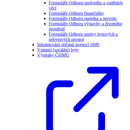
Formuláře Odboru správního a vnitřních
věcí
Formuláře Odboru finančního
Formuláře Odboru majetku a investic
Formuláře Odboru výstavby a životního
prostředí
Formuláře Odboru správy bytových a
nebytových prostor
Informování občanů pomocí SMS
Vstupní (sociální) byty
Výstrahy ČHMÚ