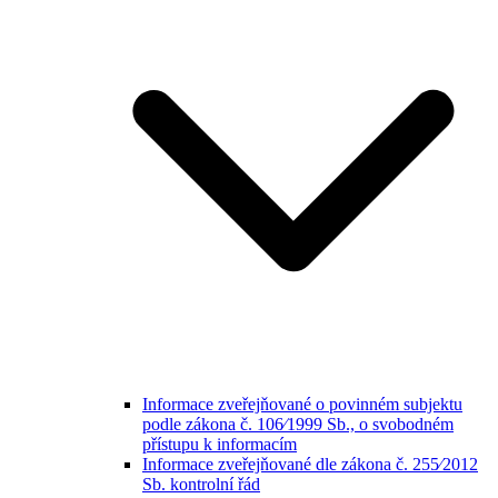
Informace zveřejňované o povinném subjektu
podle zákona č. 106⁄1999 Sb., o svobodném
přístupu k informacím
Informace zveřejňované dle zákona č. 255⁄2012
Sb. kontrolní řád