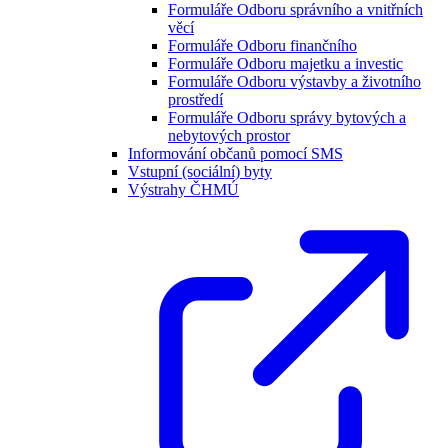
Formuláře Odboru správního a vnitřních
věcí
Formuláře Odboru finančního
Formuláře Odboru majetku a investic
Formuláře Odboru výstavby a životního
prostředí
Formuláře Odboru správy bytových a
nebytových prostor
Informování občanů pomocí SMS
Vstupní (sociální) byty
Výstrahy ČHMÚ