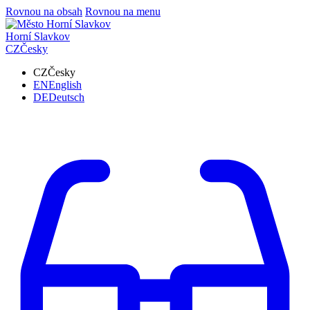
Rovnou na obsah
Rovnou na menu
Horní Slavkov
CZ
Česky
CZ
Česky
EN
English
DE
Deutsch