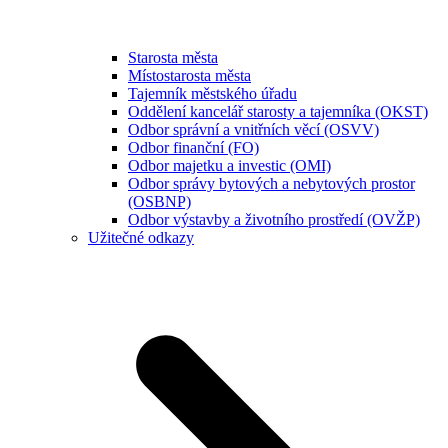
Starosta města
Místostarosta města
Tajemník městského úřadu
Oddělení kancelář starosty a tajemníka (OKST)
Odbor správní a vnitřních věcí (OSVV)
Odbor finanční (FO)
Odbor majetku a investic (OMI)
Odbor správy bytových a nebytových prostor
(OSBNP)
Odbor výstavby a životního prostředí (OVŽP)
Užitečné odkazy