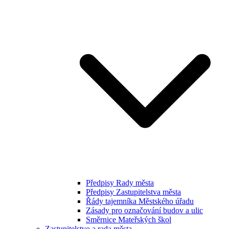
Předpisy Rady města
Předpisy Zastupitelstva města
Řády tajemníka Městského úřadu
Zásady pro označování budov a ulic
Směrnice Mateřských škol
Zastupitelstvo a rada města