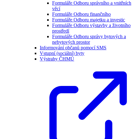
Formuláře Odboru správního a vnitřních
věcí
Formuláře Odboru finančního
Formuláře Odboru majetku a investic
Formuláře Odboru výstavby a životního
prostředí
Formuláře Odboru správy bytových a
nebytových prostor
Informování občanů pomocí SMS
Vstupní (sociální) byty
Výstrahy ČHMÚ