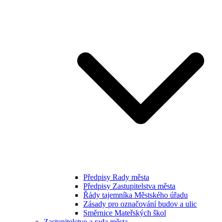
Předpisy Rady města
Předpisy Zastupitelstva města
Řády tajemníka Městského úřadu
Zásady pro označování budov a ulic
Směrnice Mateřských škol
Zastupitelstvo a rada města