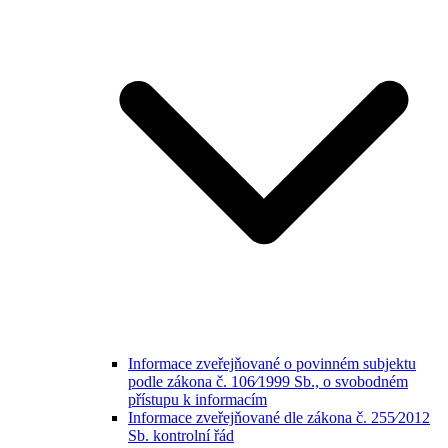
Informace zveřejňované o povinném subjektu
podle zákona č. 106⁄1999 Sb., o svobodném
přístupu k informacím
Informace zveřejňované dle zákona č. 255⁄2012
Sb. kontrolní řád