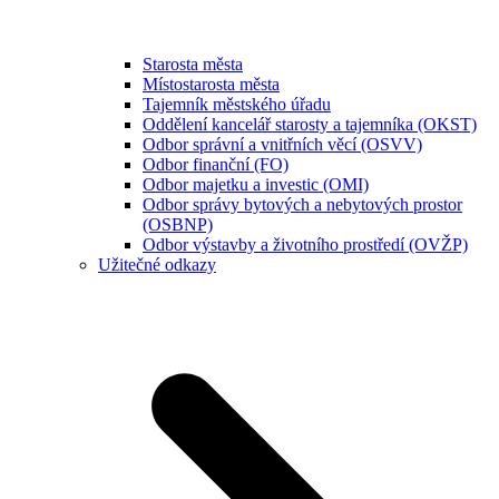
Starosta města
Místostarosta města
Tajemník městského úřadu
Oddělení kancelář starosty a tajemníka (OKST)
Odbor správní a vnitřních věcí (OSVV)
Odbor finanční (FO)
Odbor majetku a investic (OMI)
Odbor správy bytových a nebytových prostor
(OSBNP)
Odbor výstavby a životního prostředí (OVŽP)
Užitečné odkazy