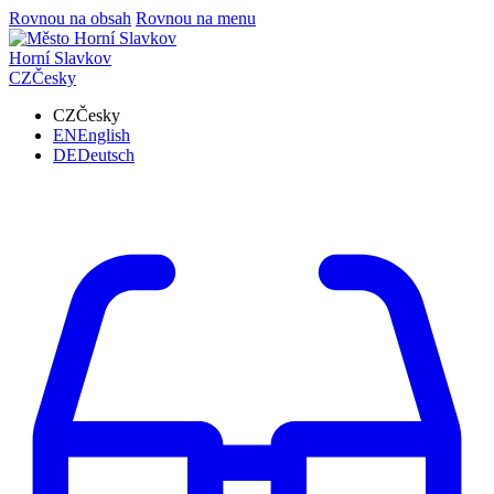
Rovnou na obsah
Rovnou na menu
Horní Slavkov
CZ
Česky
CZ
Česky
EN
English
DE
Deutsch