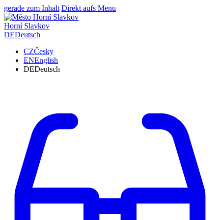
gerade zum Inhalt
Direkt aufs Menu
Horní Slavkov
DE
Deutsch
CZ
Česky
EN
English
DE
Deutsch