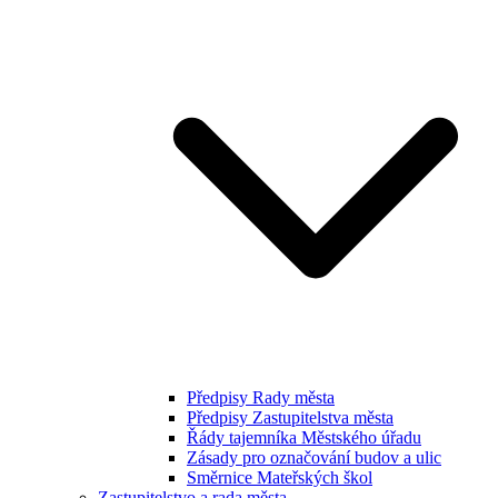
Předpisy Rady města
Předpisy Zastupitelstva města
Řády tajemníka Městského úřadu
Zásady pro označování budov a ulic
Směrnice Mateřských škol
Zastupitelstvo a rada města