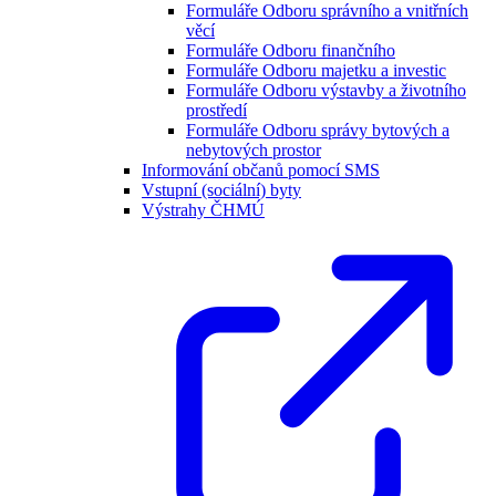
Formuláře Odboru správního a vnitřních
věcí
Formuláře Odboru finančního
Formuláře Odboru majetku a investic
Formuláře Odboru výstavby a životního
prostředí
Formuláře Odboru správy bytových a
nebytových prostor
Informování občanů pomocí SMS
Vstupní (sociální) byty
Výstrahy ČHMÚ