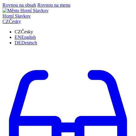
Rovnou na obsah
Rovnou na menu
Horní Slavkov
CZ
Česky
CZ
Česky
EN
English
DE
Deutsch