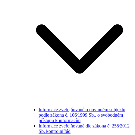
Informace zveřejňované o povinném subjektu
podle zákona č. 106⁄1999 Sb., o svobodném
přístupu k informacím
Informace zveřejňované dle zákona č. 255⁄2012
Sb. kontrolní řád