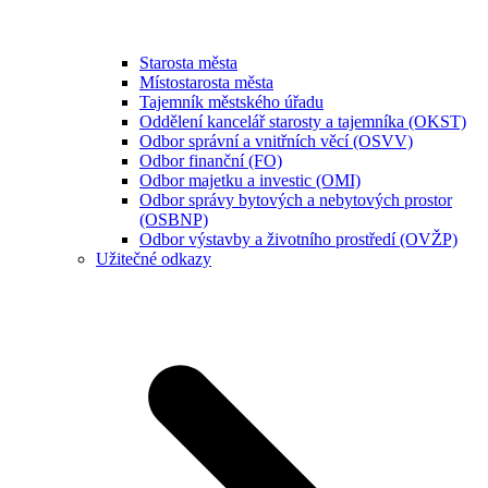
Starosta města
Místostarosta města
Tajemník městského úřadu
Oddělení kancelář starosty a tajemníka (OKST)
Odbor správní a vnitřních věcí (OSVV)
Odbor finanční (FO)
Odbor majetku a investic (OMI)
Odbor správy bytových a nebytových prostor
(OSBNP)
Odbor výstavby a životního prostředí (OVŽP)
Užitečné odkazy