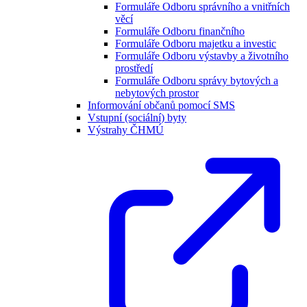
Formuláře Odboru správního a vnitřních
věcí
Formuláře Odboru finančního
Formuláře Odboru majetku a investic
Formuláře Odboru výstavby a životního
prostředí
Formuláře Odboru správy bytových a
nebytových prostor
Informování občanů pomocí SMS
Vstupní (sociální) byty
Výstrahy ČHMÚ