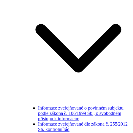
Informace zveřejňované o povinném subjektu
podle zákona č. 106⁄1999 Sb., o svobodném
přístupu k informacím
Informace zveřejňované dle zákona č. 255⁄2012
Sb. kontrolní řád