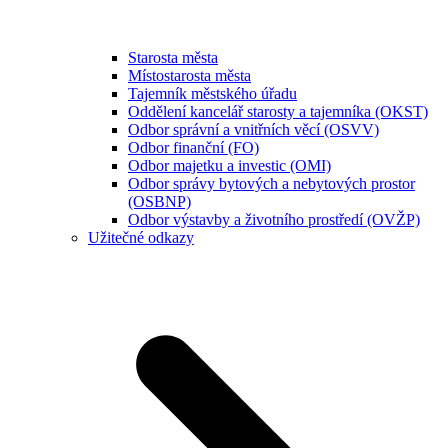
Starosta města
Místostarosta města
Tajemník městského úřadu
Oddělení kancelář starosty a tajemníka (OKST)
Odbor správní a vnitřních věcí (OSVV)
Odbor finanční (FO)
Odbor majetku a investic (OMI)
Odbor správy bytových a nebytových prostor
(OSBNP)
Odbor výstavby a životního prostředí (OVŽP)
Užitečné odkazy