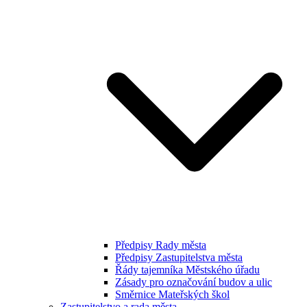
Předpisy Rady města
Předpisy Zastupitelstva města
Řády tajemníka Městského úřadu
Zásady pro označování budov a ulic
Směrnice Mateřských škol
Zastupitelstvo a rada města