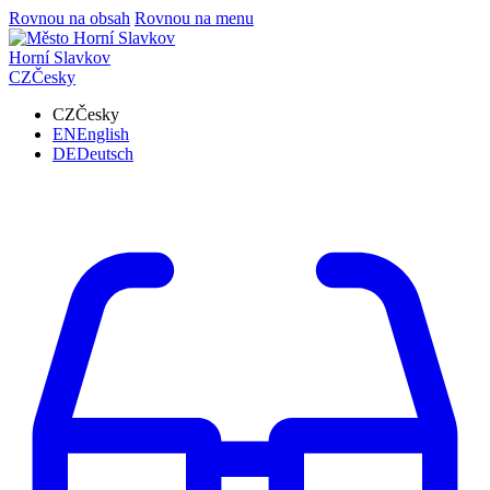
Rovnou na obsah
Rovnou na menu
Horní Slavkov
CZ
Česky
CZ
Česky
EN
English
DE
Deutsch