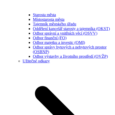
Starosta města
Místostarosta města
Tajemník městského úřadu
Oddělení kancelář starosty a tajemníka (OKST)
Odbor správní a vnitřních věcí (OSVV)
Odbor finanční (FO)
Odbor majetku a investic (OMI)
Odbor správy bytových a nebytových prostor
(OSBNP)
Odbor výstavby a životního prostředí (OVŽP)
Užitečné odkazy