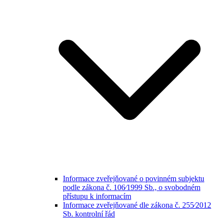
Informace zveřejňované o povinném subjektu
podle zákona č. 106⁄1999 Sb., o svobodném
přístupu k informacím
Informace zveřejňované dle zákona č. 255⁄2012
Sb. kontrolní řád