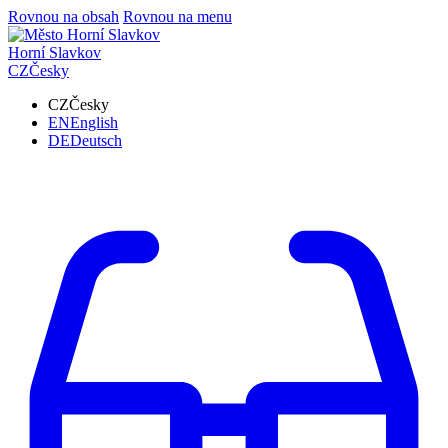
Rovnou na obsah
Rovnou na menu
Horní Slavkov
CZ
Česky
CZ
Česky
EN
English
DE
Deutsch