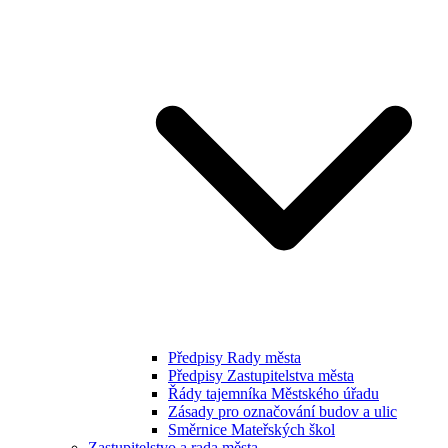
Předpisy Rady města
Předpisy Zastupitelstva města
Řády tajemníka Městského úřadu
Zásady pro označování budov a ulic
Směrnice Mateřských škol
Zastupitelstvo a rada města