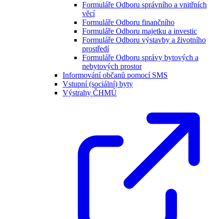
Formuláře Odboru správního a vnitřních
věcí
Formuláře Odboru finančního
Formuláře Odboru majetku a investic
Formuláře Odboru výstavby a životního
prostředí
Formuláře Odboru správy bytových a
nebytových prostor
Informování občanů pomocí SMS
Vstupní (sociální) byty
Výstrahy ČHMÚ