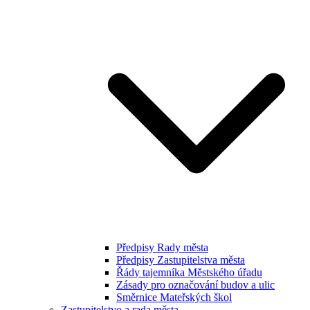
Předpisy Rady města
Předpisy Zastupitelstva města
Řády tajemníka Městského úřadu
Zásady pro označování budov a ulic
Směrnice Mateřských škol
Zastupitelstvo a rada města