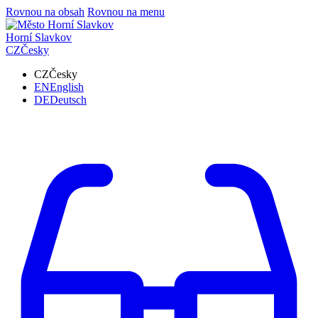
Rovnou na obsah
Rovnou na menu
Horní Slavkov
CZ
Česky
CZ
Česky
EN
English
DE
Deutsch