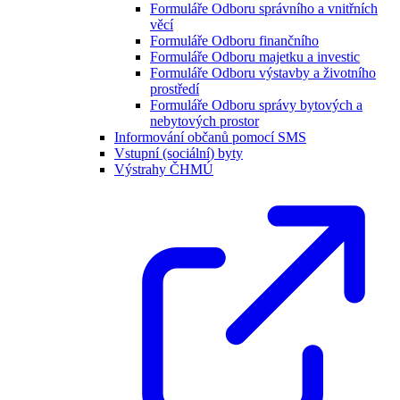
Formuláře Odboru správního a vnitřních
věcí
Formuláře Odboru finančního
Formuláře Odboru majetku a investic
Formuláře Odboru výstavby a životního
prostředí
Formuláře Odboru správy bytových a
nebytových prostor
Informování občanů pomocí SMS
Vstupní (sociální) byty
Výstrahy ČHMÚ