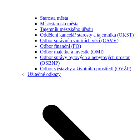
Starosta města
Místostarosta města
Tajemník městského úřadu
Oddělení kancelář starosty a tajemníka (OKST)
Odbor správní a vnitřních věcí (OSVV)
Odbor finanční (FO)
Odbor majetku a investic (OMI)
Odbor správy bytových a nebytových prostor
(OSBNP)
Odbor výstavby a životního prostředí (OVŽP)
Užitečné odkazy