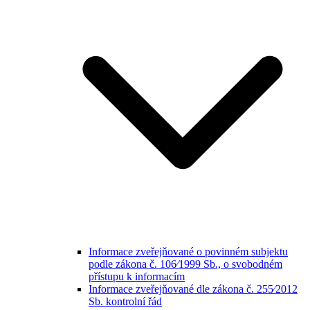
Informace zveřejňované o povinném subjektu
podle zákona č. 106⁄1999 Sb., o svobodném
přístupu k informacím
Informace zveřejňované dle zákona č. 255⁄2012
Sb. kontrolní řád