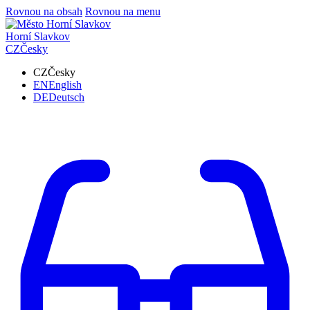
Rovnou na obsah
Rovnou na menu
Horní Slavkov
CZ
Česky
CZ
Česky
EN
English
DE
Deutsch