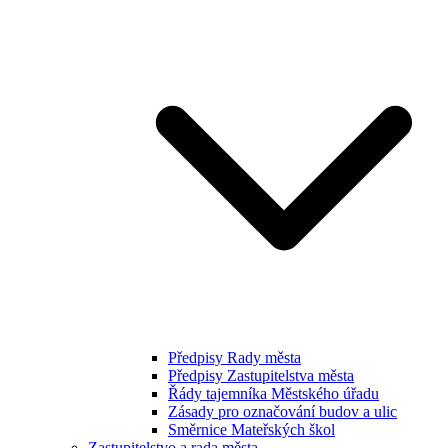
Předpisy Rady města
Předpisy Zastupitelstva města
Řády tajemníka Městského úřadu
Zásady pro označování budov a ulic
Směrnice Mateřských škol
Zastupitelstvo a rada města