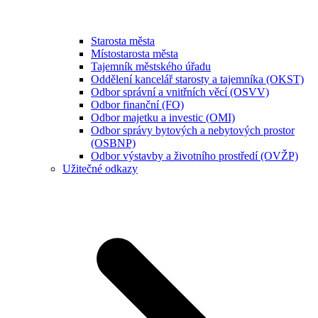
Starosta města
Místostarosta města
Tajemník městského úřadu
Oddělení kancelář starosty a tajemníka (OKST)
Odbor správní a vnitřních věcí (OSVV)
Odbor finanční (FO)
Odbor majetku a investic (OMI)
Odbor správy bytových a nebytových prostor
(OSBNP)
Odbor výstavby a životního prostředí (OVŽP)
Užitečné odkazy