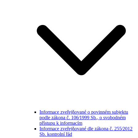
Informace zveřejňované o povinném subjektu
podle zákona č. 106⁄1999 Sb., o svobodném
přístupu k informacím
Informace zveřejňované dle zákona č. 255⁄2012
Sb. kontrolní řád