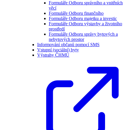
Formuláře Odboru správního a vnitřních
věcí
Formuláře Odboru finančního
Formuláře Odboru majetku a investic
Formuláře Odboru výstavby a životního
prostředí
Formuláře Odboru správy bytových a
nebytových prostor
Informování občanů pomocí SMS
Vstupní (sociální) byty
Výstrahy ČHMÚ